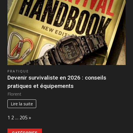
PRATIQUE
Devenir survivaliste en 2026 : conseils
pratiques et équipements
Florent
Lire la suite
Page:
Next
1
2
…
205
»