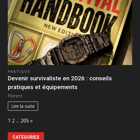
PRATIQUE
Devenir survivaliste en 2026 : conseils
pratiques et équipements
Florent
Lire la suite
Page:
Next
1
2
…
205
»
CATÉGORIES